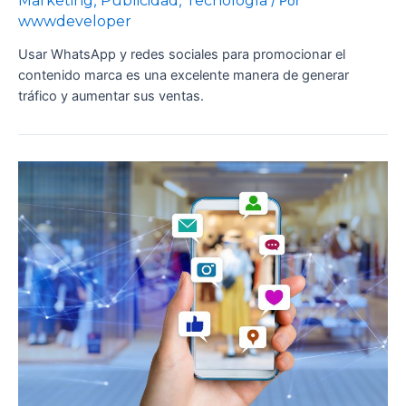
Marketing
Publicidad
Tecnología
,
,
/ Por
wwwdeveloper
Usar WhatsApp y redes sociales para promocionar el
contenido marca es una excelente manera de generar
tráfico y aumentar sus ventas.
7
Tips
Claves
Para
Vender
en
Redes
Sociales