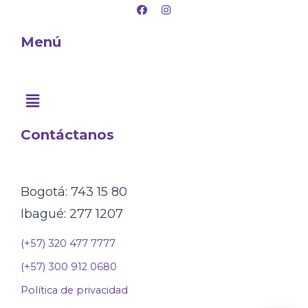
F
I
a
n
c
s
e
t
Menú
b
a
o
g
o
r
k
a
m
Contáctanos
Bogotá: 743 15 80
Ibagué: 277 1207
(+57) 320 477 7777
(+57) 300 912 0680
Política de privacidad