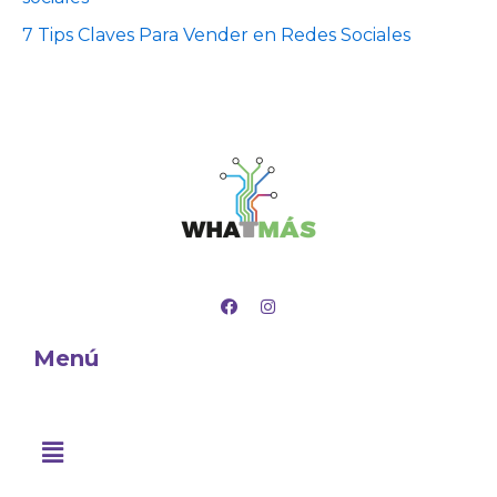
7 Tips Claves Para Vender en Redes Sociales
F
I
a
n
c
s
e
t
Menú
b
a
o
g
o
r
k
a
m